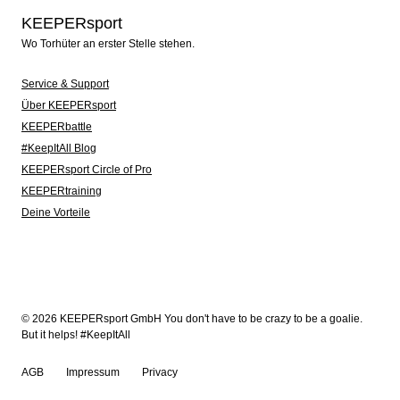
KEEPERsport
Wo Torhüter an erster Stelle stehen.
Service & Support
Über KEEPERsport
KEEPERbattle
#KeepItAll Blog
KEEPERsport Circle of Pro
KEEPERtraining
Deine Vorteile
© 2026 KEEPERsport GmbH You don't have to be crazy to be a goalie.
But it helps! #KeepItAll
AGB
Impressum
Privacy