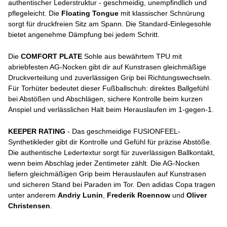
authentischer Lederstruktur - geschmeidig, unempfindlich und
pflegeleicht. Die
Floating Tongue
mit klassischer Schnürung
sorgt für druckfreien Sitz am Spann. Die Standard-Einlegesohle
bietet angenehme Dämpfung bei jedem Schritt.
Die
COMFORT PLATE
Sohle aus bewährtem TPU mit
abriebfesten AG-Nocken gibt dir auf Kunstrasen gleichmäßige
Druckverteilung und zuverlässigen Grip bei Richtungswechseln.
Für Torhüter bedeutet dieser Fußballschuh: direktes Ballgefühl
bei Abstößen und Abschlägen, sichere Kontrolle beim kurzen
Anspiel und verlässlichen Halt beim Herauslaufen im 1-gegen-1.
KEEPER RATING
- Das geschmeidige FUSIONFEEL-
Synthetikleder gibt dir Kontrolle und Gefühl für präzise Abstöße.
Die authentische Ledertextur sorgt für zuverlässigen Ballkontakt,
wenn beim Abschlag jeder Zentimeter zählt. Die AG-Nocken
liefern gleichmäßigen Grip beim Herauslaufen auf Kunstrasen
und sicheren Stand bei Paraden im Tor. Den adidas Copa tragen
unter anderem
Andriy Lunin
,
Frederik Roennow
und
Oliver
Christensen
.