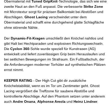
Obermaterial mit
Tuned GripKnit
-Technologie, das sich wie eine
zweite Haut an den Fuß anpasst. Die verbesserte
Strike Zone
mit Microtextur sorgt für präzisen Ballkontakt bei Abstößen und
Abschlägen.
Ghost Lacing
verschwindet unter dem
Obermaterial und schafft eine durchgehend glatte Schlagfläche
ohne störende Nähte.
Der
Dynamic-Fit-Kragen
umschließt den Knöchel nahtlos und
gibt Halt bei Hechtparaden und explosiven Richtungswechseln.
Die
Cyclon 360
-Sohle wurde speziell für Kunstrasen (AG)
entwickelt und liefert zuverlässigen Grip beim Herauslaufen und
bei seitlichen Bewegungen im Strafraum. Ein Fußballschuh, der
die Anforderungen moderner Torhüter auf synthetischen Plätzen
ernst nimmt.
KEEPER RATING
- Der High Cut gibt dir zusätzliche
Knöchelstabilität, wenn es im Tor um Zentimeter geht. Ghost
Lacing vergrößert die Treffzone für saubere Abstöße und
kontrollierte Abschläge. Auf den Phantom setzen unter anderem
auch
Andre Onana
,
Alphonse Areola
und
Heinz Lindner
.