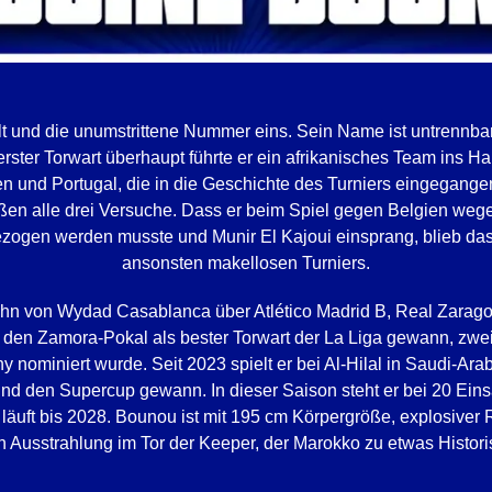
alt und die unumstrittene Nummer eins. Sein Name ist untrenn
rster Torwart überhaupt führte er ein afrikanisches Team ins Ha
n und Portugal, die in die Geschichte des Turniers eingegang
ießen alle drei Versuche. Dass er beim Spiel gegen Belgien w
ogen werden musste und Munir El Kajoui einsprang, blieb das
ansonsten makellosen Turniers.
ihn von Wydad Casablanca über Atlético Madrid B, Real Zarago
2 den Zamora-Pokal als bester Torwart der La Liga gewann, zw
y nominiert wurde. Seit 2023 spielt er bei Al-Hilal in Saudi-Ar
nd den Supercup gewann. In dieser Saison steht er bei 20 Eins
 läuft bis 2028. Bounou ist mit 195 cm Körpergröße, explosiver 
Ausstrahlung im Tor der Keeper, der Marokko zu etwas Histor