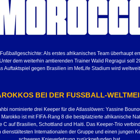
Fußballgeschichte: Als erstes afrikanisches Team überhaupt er
 Unter dem weiterhin amtierenden Trainer Walid Regragui soll 
 Auftaktspiel gegen Brasilien im MetLife Stadium wird weltweit
ROKKOS BEI DER FUSSBALL-WELTMEI
bi nominierte drei Keeper für die Atlasslöwen: Yassine Bounou
arokko ist mit FIFA-Rang 8 die bestplatzierte afrikanische Na
ppe C auf Brasilien, Schottland und Haiti. Das Keeper-Trio verb
 dienstältesten Internationalen der Gruppe und einen jungen K
schweren Knieverletzung zurückgefunden hat.