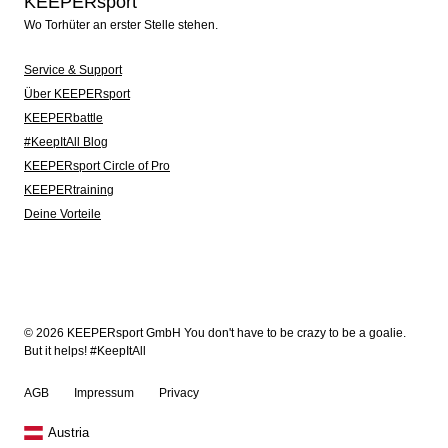
KEEPERsport
Wo Torhüter an erster Stelle stehen.
Service & Support
Über KEEPERsport
KEEPERbattle
#KeepItAll Blog
KEEPERsport Circle of Pro
KEEPERtraining
Deine Vorteile
© 2026 KEEPERsport GmbH You don't have to be crazy to be a goalie.
But it helps! #KeepItAll
AGB
Impressum
Privacy
Austria