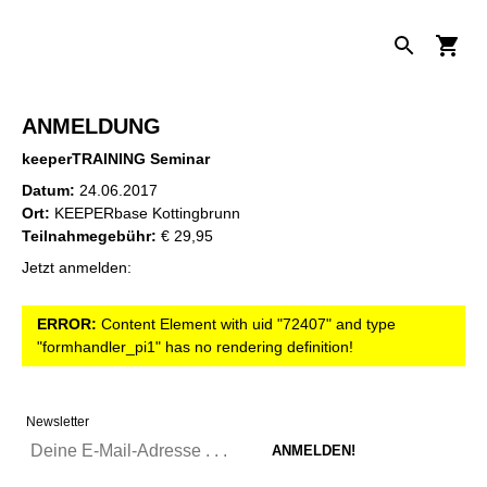
ANMELDUNG
keeperTRAINING Seminar
Datum:
24.06.2017
Ort:
KEEPERbase Kottingbrunn
Teilnahmegebühr:
€ 29,95
Jetzt anmelden:
ERROR:
Content Element with uid "72407" and type
"formhandler_pi1" has no rendering definition!
Newsletter