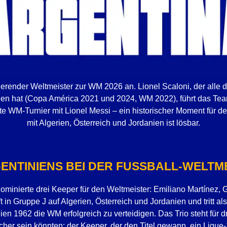
tierender Weltmeister zur WM 2026 an. Lionel Scaloni, der alle d
n hat (Copa América 2021 und 2024, WM 2022), führt das Team
te WM-Turnier mit Lionel Messi – ein historischer Moment für d
mit Algerien, Österreich und Jordanien ist lösbar.
ENTINIENS BEI DER FUSSBALL-WELTME
nominierte drei Keeper für den Weltmeister: Emiliano Martínez,
ft in Gruppe J auf Algerien, Österreich und Jordanien und tritt als 
lien 1962 die WM erfolgreich zu verteidigen. Das Trio steht für 
cher sein könnten: der Keeper, der den Titel gewann, ein Ligu