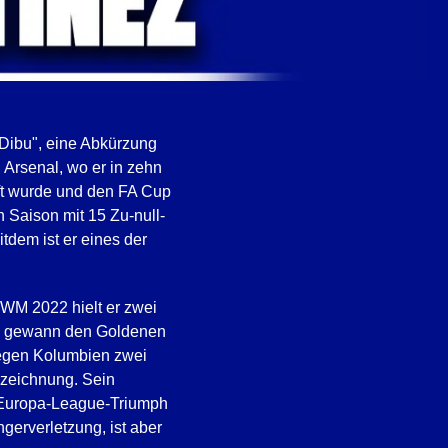
 "Dibu", eine Abkürzung
 Arsenal, wo er in zehn
ft wurde und den FA Cup
n Saison mit 15 Zu-null-
tdem ist er eines der
r WM 2022 hielt er zwei
und gewann den Goldenen
gegen Kolumbien zwei
szeichnung. Sein
en Europa-League-Triumph
ngerverletzung, ist aber