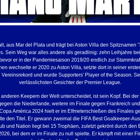
alt, aus Mar del Plata und trägt bei Aston Villa den Spitznamen
 Sein Weg war alles andere als geradlinig: zehn Leihjahre bei
 bevor er in der Pandemiesaison 2019/20 endlich zur Stammkra
en wechselte er 2020 zu Aston Villa, setzte dort in seiner erste
Vereinsrekord und wurde Supporters' Player of the Season. Sei
verlässlichsten Gesichter der Premier League.
 anderen Keepern der Welt unterscheidet, ist sein Kopf. Bei de
 gegen die Niederlande, weitere im Finale gegen Frankreich 
Copa América 2024 hielt er im Elfmeterschießen des Finales 
te den Titel. Er gewann zweimal die FIFA Best Goalkeeper-Au
lub und Nation liegt bei 15 Trophäen, zuletzt gekrönt durch d
2026, bei dem er im Finale zu null spielte. Er kämpft mit einer Fi