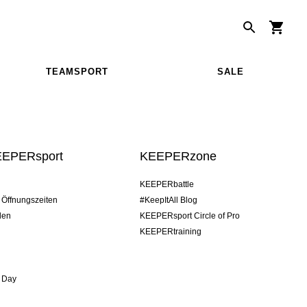
TEAMSPORT
SALE
EEPERsport
KEEPERzone
KEEPERbattle
/ Öffnungszeiten
#KeepItAll Blog
den
KEEPERsport Circle of Pro
KEEPERtraining
 Day