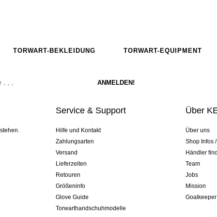
TORWART-BEKLEIDUNG
TORWART-EQUIPMENT
Service & Support
Über K
 stehen.
Hilfe und Kontakt
Über uns
Zahlungsarten
Shop Infos 
Versand
Händler fin
Lieferzeiten
Team
Retouren
Jobs
Größeninfo
Mission
Glove Guide
Goalkeeper
Torwarthandschuhmodelle