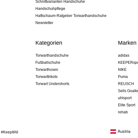
Schnittvarianten Handschuhe
Handschuhpflege
Haftschaum-Ratgeber Torwarthandschuhe
Newsletter
Kategorien
Marken
Torwarthandschuhe
adidas
Fußballschuhe
KEEPERspo
Torwarthosen
NIKE
Torwarttrikots
Puma
Torwart Undershorts
REUSCH
Sells Goal
uhlsport
Elite Sport
rehab
Austria
 #KeepItAll