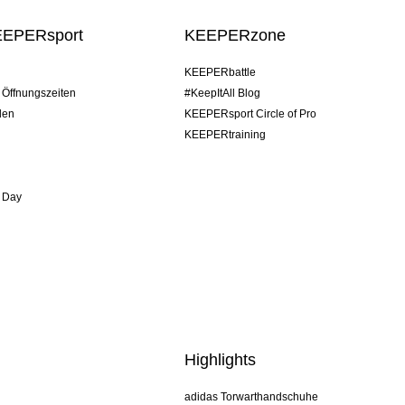
EEPERsport
KEEPERzone
KEEPERbattle
/ Öffnungszeiten
#KeepItAll Blog
den
KEEPERsport Circle of Pro
KEEPERtraining
 Day
Highlights
adidas Torwarthandschuhe