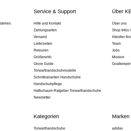
Service & Support
Über K
 stehen.
Hilfe und Kontakt
Über uns
Zahlungsarten
Shop Infos 
Versand
Händler fin
Lieferzeiten
Team
Retouren
Jobs
Größeninfo
Mission
Glove Guide
Goalkeeper
Torwarthandschuhmodelle
Schnittvarianten Handschuhe
Handschuhpflege
Haftschaum-Ratgeber Torwarthandschuhe
Newsletter
Kategorien
Marken
Torwarthandschuhe
adidas