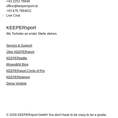
+43 2252 76646
office@keepersport.at
+43 676 7664611
Live Chat
KEEPERsport
Wo Torhüter an erster Stelle stehen.
Service & Support
Über KEEPERsport
KEEPERbattle
#KeepItAll Blog
KEEPERsport Circle of Pro
KEEPERtraining
Deine Vorteile
© 2026 KEEPERsport GmbH You don't have to be crazy to be a goalie.