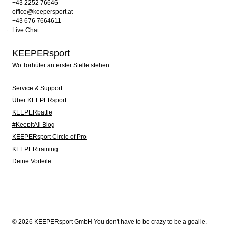
+43 2252 76646
office@keepersport.at
+43 676 7664611
Live Chat
KEEPERsport
Wo Torhüter an erster Stelle stehen.
Service & Support
Über KEEPERsport
KEEPERbattle
#KeepItAll Blog
KEEPERsport Circle of Pro
KEEPERtraining
Deine Vorteile
© 2026 KEEPERsport GmbH You don't have to be crazy to be a goalie.