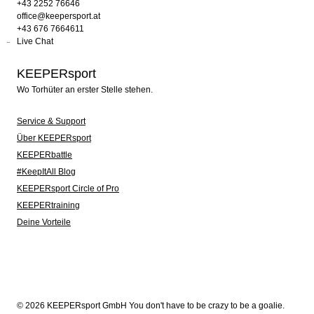
+43 2252 76646
office@keepersport.at
+43 676 7664611
Live Chat
KEEPERsport
Wo Torhüter an erster Stelle stehen.
Service & Support
Über KEEPERsport
KEEPERbattle
#KeepItAll Blog
KEEPERsport Circle of Pro
KEEPERtraining
Deine Vorteile
© 2026 KEEPERsport GmbH You don't have to be crazy to be a goalie.