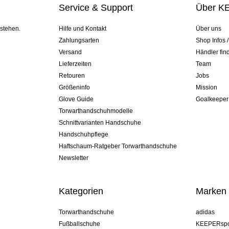
Service & Support
Über K
 stehen.
Hilfe und Kontakt
Über uns
Zahlungsarten
Shop Infos 
Versand
Händler fin
Lieferzeiten
Team
Retouren
Jobs
Größeninfo
Mission
Glove Guide
Goalkeeper
Torwarthandschuhmodelle
Schnittvarianten Handschuhe
Handschuhpflege
Haftschaum-Ratgeber Torwarthandschuhe
Newsletter
Kategorien
Marken
Torwarthandschuhe
adidas
Fußballschuhe
KEEPERspo