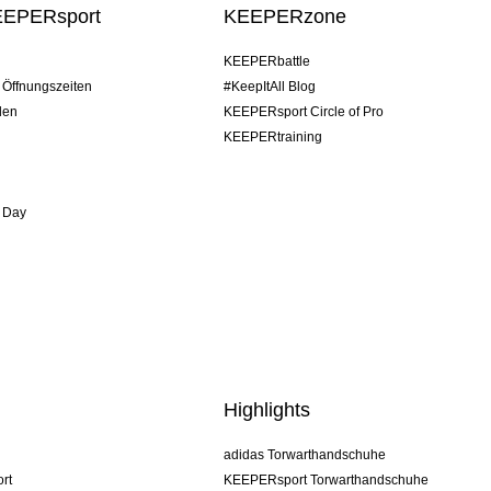
EEPERsport
KEEPERzone
KEEPERbattle
/ Öffnungszeiten
#KeepItAll Blog
den
KEEPERsport Circle of Pro
KEEPERtraining
 Day
Highlights
adidas Torwarthandschuhe
rt
KEEPERsport Torwarthandschuhe