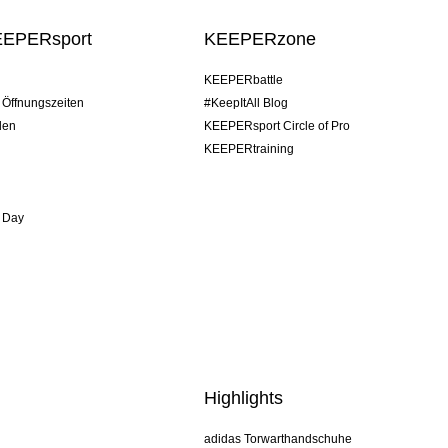
EEPERsport
KEEPERzone
KEEPERbattle
/ Öffnungszeiten
#KeepItAll Blog
den
KEEPERsport Circle of Pro
KEEPERtraining
 Day
Highlights
adidas Torwarthandschuhe