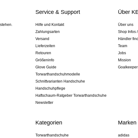
Service & Support
Über K
 stehen.
Hilfe und Kontakt
Über uns
Zahlungsarten
Shop Infos 
Versand
Händler fin
Lieferzeiten
Team
Retouren
Jobs
Größeninfo
Mission
Glove Guide
Goalkeeper
Torwarthandschuhmodelle
Schnittvarianten Handschuhe
Handschuhpflege
Haftschaum-Ratgeber Torwarthandschuhe
Newsletter
Kategorien
Marken
Torwarthandschuhe
adidas