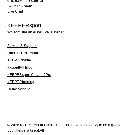
office@keepersport.at
+43 676 7664611
Live Chat
KEEPERsport
Wo Torhüter an erster Stelle stehen.
Service & Support
Über KEEPERsport
KEEPERbattle
#KeepItAll Blog
KEEPERsport Circle of Pro
KEEPERtraining
Deine Vorteile
© 2026 KEEPERsport GmbH You don't have to be crazy to be a goalie.
But it helps! #KeepItAll