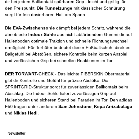
dir bei jedem Ballkontakt spürbaren Grip - leicht und griffig für
den Preispunkt. Die
Tunnelzunge
mit klassischer Schnürung
sorgt für fein dosierbaren Halt am Spann.
Die
EVA-Zwischensohle
dämpft bei jedem Schritt, während die
abriebfeste
Indoor-Sohle
aus nicht-abfärbendem Gummi dir auf
Hallenboden optimale Traktion und schnelle Richtungswechsel
ermöglicht. Für Torhüter bedeutet dieser Fußballschuh: direktes
Ballgefühl bei Abstößen, sichere Kontrolle beim kurzen Anspiel
und verlässlichen Grip bei schnellen Reaktionen im Tor.
DER TORWART-CHECK
- Das leichte FIBERSKIN Obermaterial
gibt dir Kontrolle und Gefühl für präzise Abstöße. Die
SPRINTGRID-Struktur sorgt für zuverlässigen Ballkontakt beim
Abschlag. Die Indoor-Sohle liefert zuverlässigen Grip auf
Hallenboden und sicheren Stand bei Paraden im Tor. Den adidas
F50 tragen unter anderem
Sam Johnstone
,
Kepa Arrizabalaga
und
Niklas Hedl
.
Newsletter