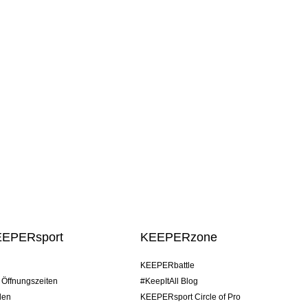
EEPERsport
KEEPERzone
KEEPERbattle
/ Öffnungszeiten
#KeepItAll Blog
den
KEEPERsport Circle of Pro