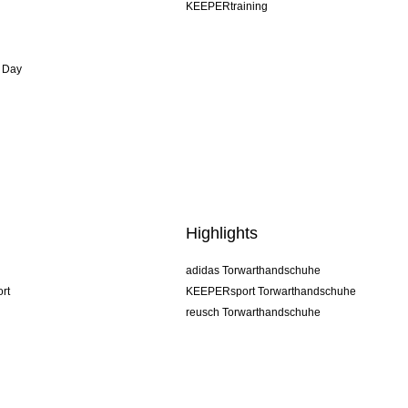
KEEPERtraining
 Day
Highlights
adidas Torwarthandschuhe
rt
KEEPERsport Torwarthandschuhe
reusch Torwarthandschuhe
uhlsport Torwarthandschuhe
rehab Torwarthandschuhe
keeper
NIKE Torwarthandschuhe
PUMA Torwarthandschuhe