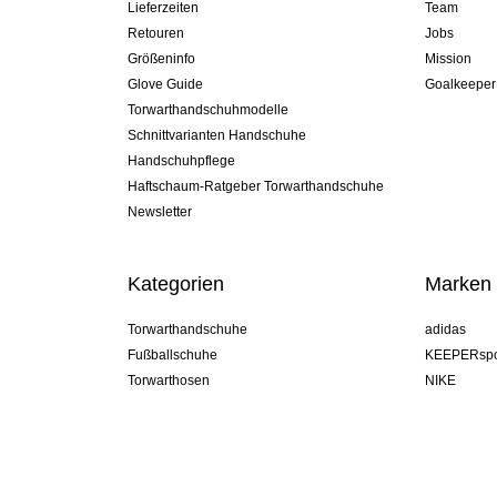
Lieferzeiten
Team
Retouren
Jobs
Größeninfo
Mission
Glove Guide
Goalkeeper
Torwarthandschuhmodelle
Schnittvarianten Handschuhe
Handschuhpflege
Haftschaum-Ratgeber Torwarthandschuhe
Newsletter
Kategorien
Marken
Torwarthandschuhe
adidas
Fußballschuhe
KEEPERspo
Torwarthosen
NIKE
Torwarttrikots
Puma
Torwart Undershorts
REUSCH
Sells Goal
uhlsport