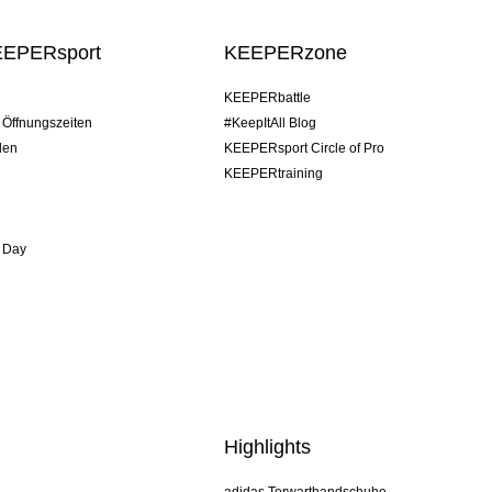
EEPERsport
KEEPERzone
KEEPERbattle
/ Öffnungszeiten
#KeepItAll Blog
den
KEEPERsport Circle of Pro
KEEPERtraining
 Day
Highlights