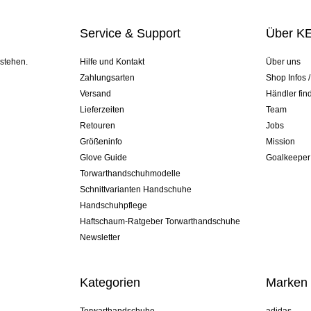
Service & Support
Über K
 stehen.
Hilfe und Kontakt
Über uns
Zahlungsarten
Shop Infos 
Versand
Händler fin
Lieferzeiten
Team
Retouren
Jobs
Größeninfo
Mission
Glove Guide
Goalkeeper
Torwarthandschuhmodelle
Schnittvarianten Handschuhe
Handschuhpflege
Haftschaum-Ratgeber Torwarthandschuhe
Newsletter
Kategorien
Marken