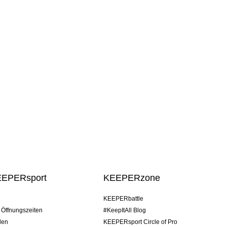
EEPERsport
KEEPERzone
KEEPERbattle
/ Öffnungszeiten
#KeepItAll Blog
den
KEEPERsport Circle of Pro