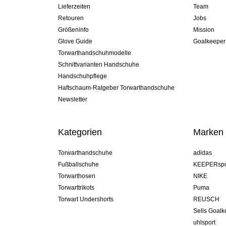
Lieferzeiten
Team
Retouren
Jobs
Größeninfo
Mission
Glove Guide
Goalkeeper
Torwarthandschuhmodelle
Schnittvarianten Handschuhe
Handschuhpflege
Haftschaum-Ratgeber Torwarthandschuhe
Newsletter
Kategorien
Marken
Torwarthandschuhe
adidas
Fußballschuhe
KEEPERspo
Torwarthosen
NIKE
Torwarttrikots
Puma
Torwart Undershorts
REUSCH
Sells Goal
uhlsport