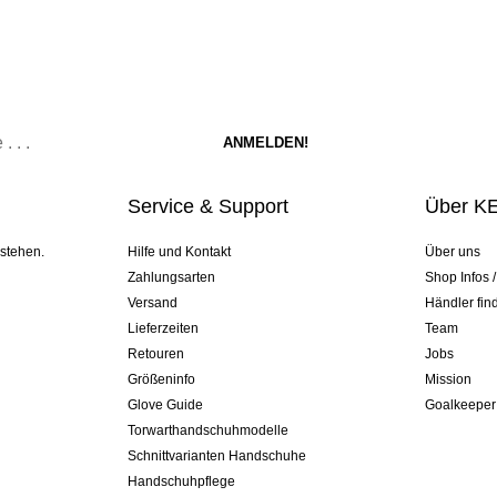
Service & Support
Über K
 stehen.
Hilfe und Kontakt
Über uns
Zahlungsarten
Shop Infos 
Versand
Händler fin
Lieferzeiten
Team
Retouren
Jobs
Größeninfo
Mission
Glove Guide
Goalkeeper
Torwarthandschuhmodelle
Schnittvarianten Handschuhe
Handschuhpflege