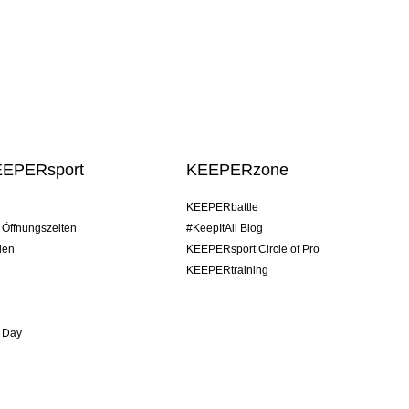
EEPERsport
KEEPERzone
KEEPERbattle
/ Öffnungszeiten
#KeepItAll Blog
den
KEEPERsport Circle of Pro
KEEPERtraining
 Day